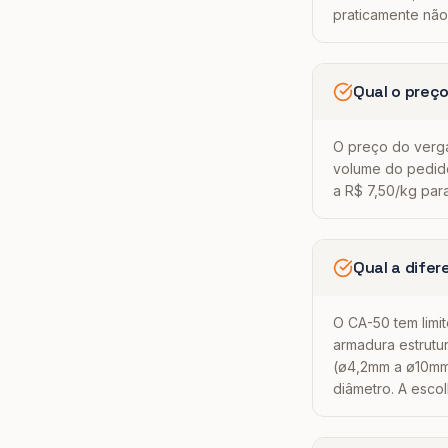
praticamente não
Qual o preç
O preço do verga
volume do pedido
a R$ 7,50/kg par
Qual a dife
O CA-50 tem limi
armadura estrutu
(ø4,2mm a ø10mm)
diâmetro. A esco