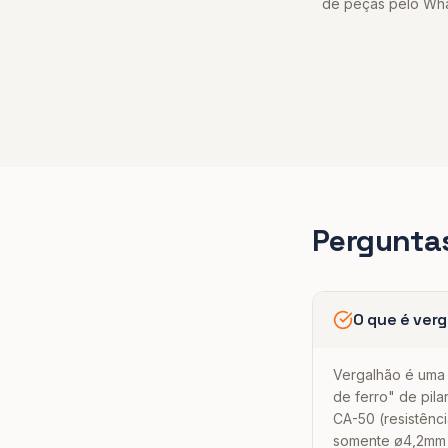
de peças pelo Wh
Pergunta
O que é verg
Vergalhão é uma
de ferro" de pila
CA-50 (resistên
somente ø4,2mm a