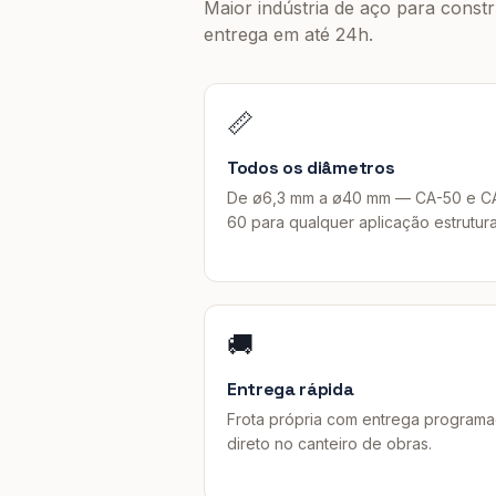
Maior indústria de aço para const
entrega em até 24h
.
📏
Todos os diâmetros
De ø6,3 mm a ø40 mm — CA-50 e C
60 para qualquer aplicação estrutura
🚚
Entrega rápida
Frota própria com entrega program
direto no canteiro de obras.