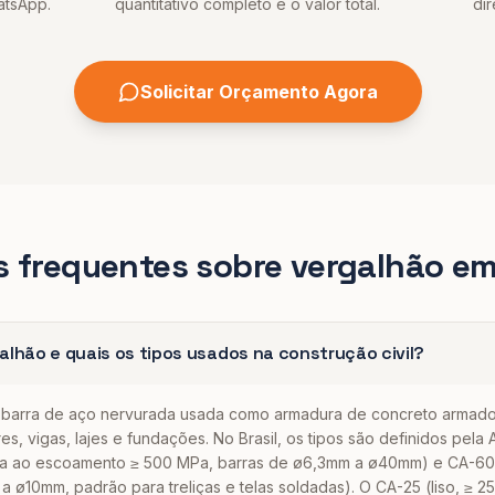
atsApp.
quantitativo completo e o valor total.
dir
Solicitar Orçamento Agora
s frequentes sobre
vergalhão
e
alhão e quais os tipos usados na construção civil?
 barra de aço nervurada usada como armadura de concreto armad
res, vigas, lajes e fundações. No Brasil, os tipos são definidos pe
cia ao escoamento ≥ 500 MPa, barras de ø6,3mm a ø40mm) e CA-60
 ø10mm, padrão para treliças e telas soldadas). O CA-25 (liso, ≥ 2