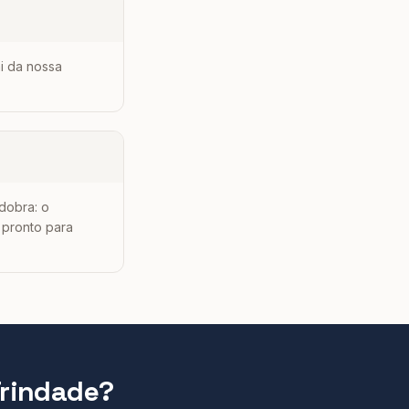
i da nossa
 dobra: o
 pronto para
rindade
?