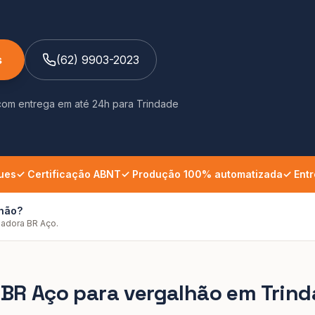
s
(62) 9903-2023
com entrega em até 24h
para
Trindade
ues
✓ Certificação ABNT
✓ Produção 100% automatizada
✓ Entr
lhão?
ladora BR Aço.
a BR Aço para
vergalhão
em
Trin