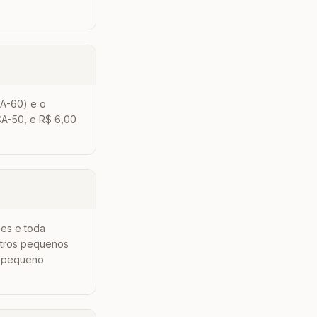
CA-60) e o
CA-50, e R$ 6,00
ões e toda
etros pequenos
de pequeno