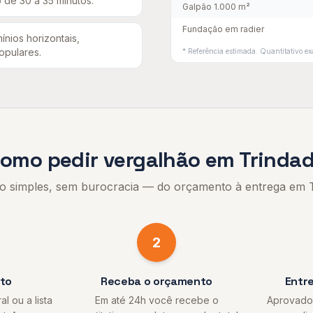
 de 30 a 35 minutos
.
Galpão 1.000 m²
Fundação em radier
nios horizontais,
populares
.
* Referência estimada. Quantitativo exa
omo pedir
vergalhão
em
Trinda
o simples, sem burocracia — do orçamento à entrega em
2
eto
Receba o orçamento
Entr
l ou a lista
Em até 24h você recebe o
Aprovado 