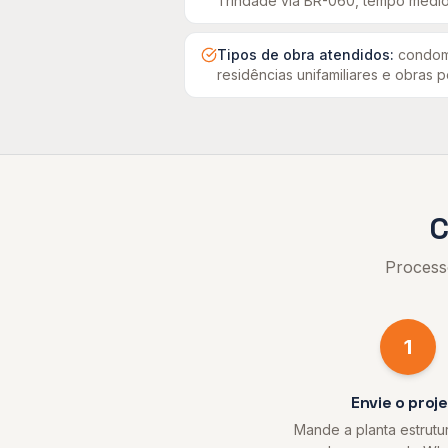
Trindade
via BR-060, tempo médio
Tipos de obra atendidos:
condomí
residências unifamiliares e obras 
C
Process
1
Envie o proj
Mande a planta estrutura