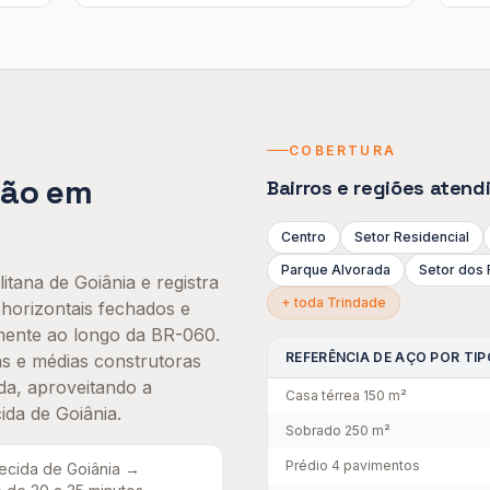
COBERTURA
hão
em
Bairros e regiões aten
Centro
Setor Residencial
Parque Alvorada
Setor dos 
itana de Goiânia e registra
+ toda
Trindade
horizontais fechados e
lmente ao longo da BR-060.
REFERÊNCIA DE AÇO POR TIP
s e médias construtoras
a, aproveitando a
Casa térrea 150 m²
da de Goiânia.
Sobrado 250 m²
Prédio 4 pavimentos
ecida de Goiânia →