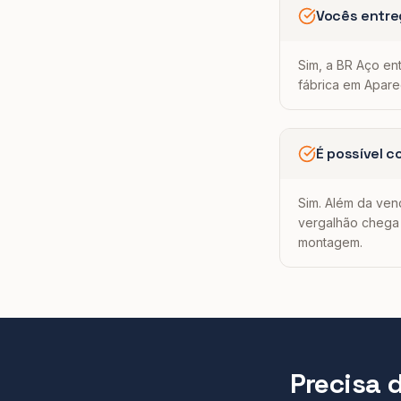
Vocês entre
Sim, a BR Aço en
fábrica em Apare
É possível c
Sim. Além da vend
vergalhão chega 
montagem.
Precisa 