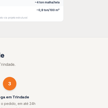
~4 ton malha/tela
~0,8 ton/100 m²
to via projeto estrutural.
de
Trindade
.
3
ega em Trindade
o pedido, em até 24h