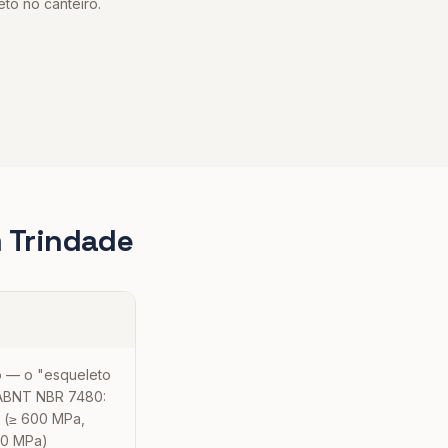
eto no canteiro.
m
Trindade
o — o "esqueleto
la ABNT NBR 7480:
 (≥ 600 MPa,
50 MPa)