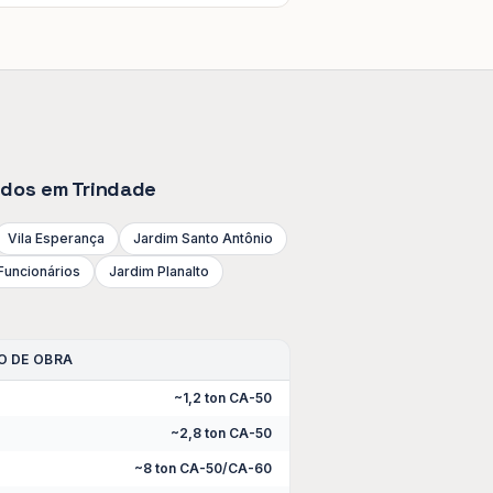
didos em
Trindade
Vila Esperança
Jardim Santo Antônio
Funcionários
Jardim Planalto
O DE OBRA
~1,2 ton CA-50
~2,8 ton CA-50
~8 ton CA-50/CA-60