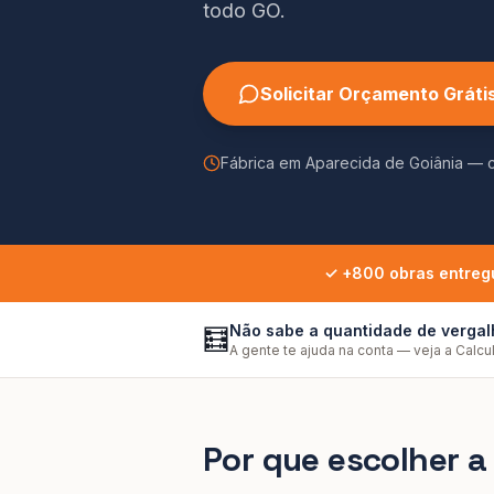
todo GO.
Solicitar Orçamento Gráti
Fábrica em Aparecida de Goiânia —
✓ +800 obras entreg
Não sabe a quantidade de verga
🧮
A gente te ajuda na conta — veja a Calcu
Por que escolher 