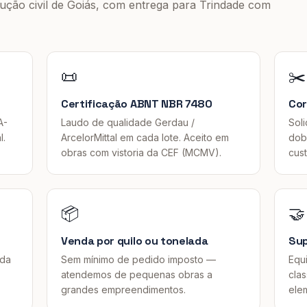
rução civil de Goiás, com entrega para
Trindade
com
📜
✂️
Certificação ABNT NBR 7480
Cor
A-
Laudo de qualidade Gerdau /
Soli
l.
ArcelorMittal em cada lote. Aceito em
dob
obras com vistoria da CEF (MCMV).
cus
📦
🤝
Venda por quilo ou tonelada
Sup
ada
Sem mínimo de pedido imposto —
Equi
atendemos de pequenas obras a
cla
grandes empreendimentos.
ele