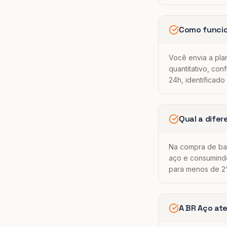
Como funcio
Você envia a pla
quantitativo, co
24h, identificad
Qual a difer
Na compra de bar
aço e consumindo
para menos de 2
A BR Aço at