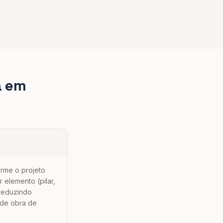
a
em
orme o projeto
 elemento (pilar,
 reduzindo
 de obra de