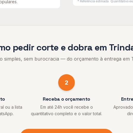
populares
.
* Referência estimada. Quantitativo exa
mo pedir
corte e dobra
em
Trind
o simples, sem burocracia — do orçamento à entrega em
2
eto
Receba o orçamento
Entr
l ou a lista
Em até 24h você recebe o
Aprovado 
atsApp.
quantitativo completo e o valor total.
dir