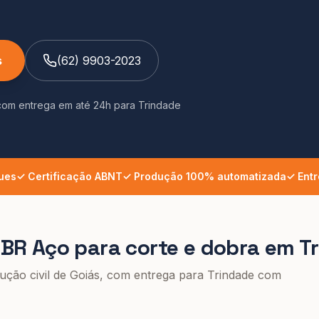
s
(62) 9903-2023
com entrega em até 24h
para
Trindade
ues
✓ Certificação ABNT
✓ Produção 100% automatizada
✓ Entr
a BR Aço para
corte e dobra
em
T
rução civil de Goiás, com entrega para
Trindade
com