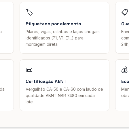
🏷️
📋
Etiquetado por elemento
Qua
a
Pilares, vigas, estribos e laços chegam
Envi
identificados (P1, V1, E1...) para
com
montagem direta.
24h
📜
💰
Certificação ABNT
Eco
ada
Vergalhão CA-50 e CA-60 com laudo de
Men
qualidade ABNT NBR 7480 em cada
obr
lote.