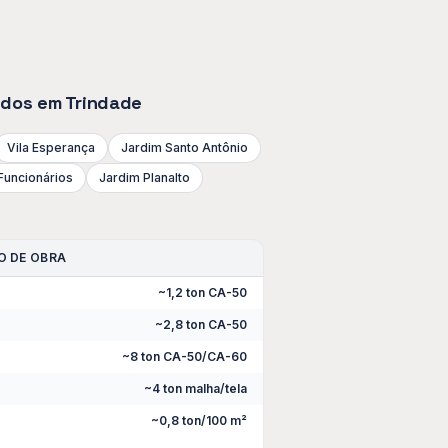
didos em
Trindade
Vila Esperança
Jardim Santo Antônio
Funcionários
Jardim Planalto
O DE OBRA
~1,2 ton CA-50
~2,8 ton CA-50
~8 ton CA-50/CA-60
~4 ton malha/tela
~0,8 ton/100 m²