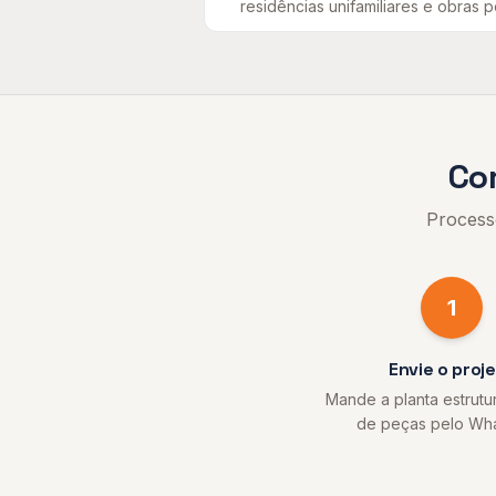
residências unifamiliares e obras 
Co
Process
1
Envie o proj
Mande a planta estrutura
de peças pelo Wh