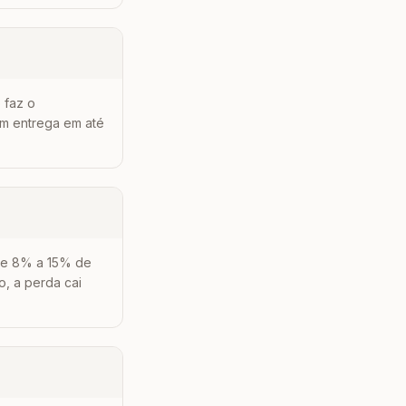
 faz o
om entrega em até
 de 8% a 15% de
, a perda cai