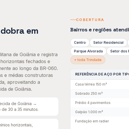
COBERTURA
 dobra
em
Bairros e regiões aten
Centro
Setor Residencial
Parque Alvorada
Setor dos 
itana de Goiânia e registra
+ toda
Trindade
horizontais fechados e
lmente ao longo da BR-060.
REFERÊNCIA DE AÇO POR TIP
s e médias construtoras
a, aproveitando a
Casa térrea 150 m²
da de Goiânia.
Sobrado 250 m²
Prédio 4 pavimentos
ecida de Goiânia →
 de 30 a 35 minutos
.
Galpão 1.000 m²
Fundação em radier
nios horizontais,