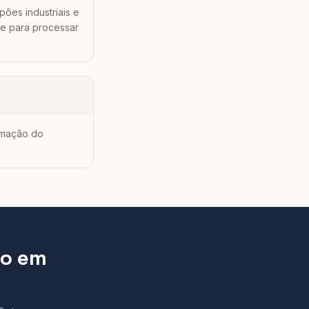
pões industriais e
de para processar
armação do
ão
em