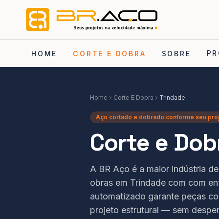
PR
HOME
CORTE E DOBRA
SOBRE
Home
Corte E Dobra
Trindade
Aço cortado e dobrado conforme seu pro
Corte e Dob
A BR Aço é a maior indústria d
obras em Trindade com com en
automatizado garante peças co
projeto estrutural — sem despe