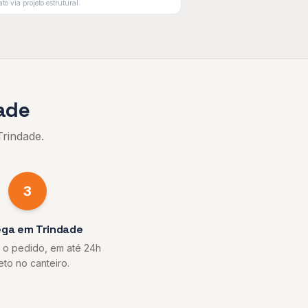
to via projeto estrutural.
ade
Trindade
.
3
ega em Trindade
o pedido, em até 24h
eto no canteiro.