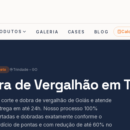
ODUTOS
Cal
GALERIA
CASES
BLOG
jeto
Trindade
–
GO
ra de Vergalhão em 
e corte e dobra de vergalhão de Goiás e atende
trega em até 24h. Nosso processo 100%
rtadas e dobradas exatamente conforme o
rdício de pontas e com redução de até 60% no