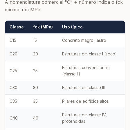
A nomenclatura comercial "C" + número indica o fck
mínimo em MPa:
Classe
fck (MPa)
Uso típico
C15
15
Concreto magro, lastro
C20
20
Estruturas em classe I (seco)
Estruturas convencionais
C25
25
(classe II)
C30
30
Estruturas em classe III
C35
35
Pilares de edifícios altos
Estruturas em classe IV,
C40
40
protendidas