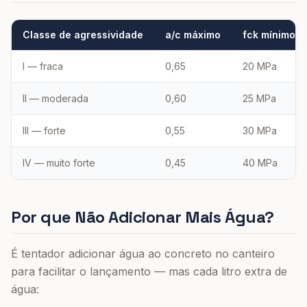
Classe de agressividade
a/c máximo
fck mínimo
I — fraca
0,65
20 MPa
II — moderada
0,60
25 MPa
III — forte
0,55
30 MPa
IV — muito forte
0,45
40 MPa
Por que Não Adicionar Mais Água?
É tentador adicionar água ao concreto no canteiro
para facilitar o lançamento — mas cada litro extra de
água: