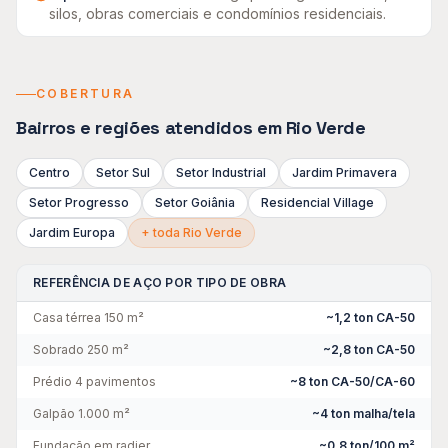
silos, obras comerciais e condomínios residenciais
.
COBERTURA
Bairros e regiões atendidos em
Rio Verde
Centro
Setor Sul
Setor Industrial
Jardim Primavera
Setor Progresso
Setor Goiânia
Residencial Village
Jardim Europa
+ toda
Rio Verde
REFERÊNCIA DE AÇO POR TIPO DE OBRA
Casa térrea 150 m²
~1,2 ton CA-50
Sobrado 250 m²
~2,8 ton CA-50
Prédio 4 pavimentos
~8 ton CA-50/CA-60
Galpão 1.000 m²
~4 ton malha/tela
Fundação em radier
~0,8 ton/100 m²