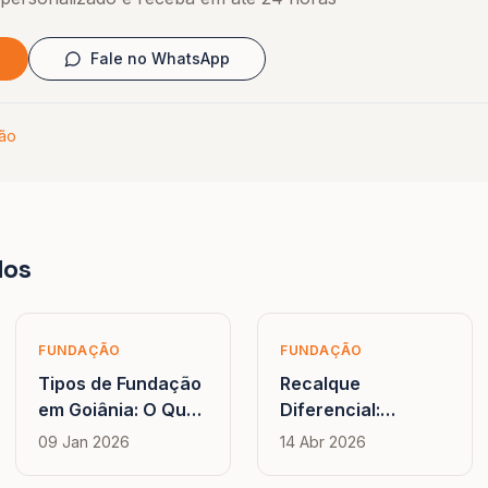
Fale no WhatsApp
hão
dos
FUNDAÇÃO
FUNDAÇÃO
Tipos de Fundação
Recalque
em Goiânia: O Que
Diferencial:
Funciona Melhor no
Causas,
09 Jan 2026
14 Abr 2026
Solo Goiano?
Manifestações e