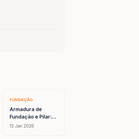
FUNDAÇÃO
Armadura de
Fundação e Pilar:
Como a Estrutura
13 Jan 2026
Funciona do Solo