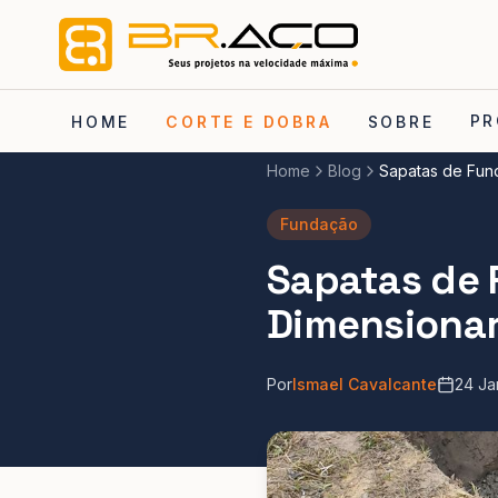
PR
HOME
CORTE E DOBRA
SOBRE
Home
Blog
Sapatas de Fun
Fundação
Sapatas de 
Dimensiona
Por
Ismael Cavalcante
24 Ja