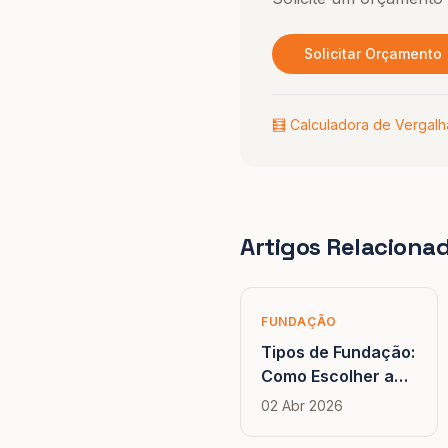
Solicitar Orçamento
🧮 Calculadora de Vergal
Artigos Relaciona
FUNDAÇÃO
Tipos de Fundação:
Como Escolher a
Solução Certa para
02 Abr 2026
Cada Obra