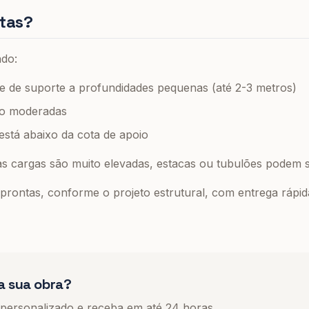
tas?
ndo:
e de suporte a profundidades pequenas (até 2-3 metros)
ão moderadas
 está abaixo da cota de apoio
as cargas são muito elevadas, estacas ou tubulões podem 
rontas, conforme o projeto estrutural, com entrega rápid
a sua obra?
 personalizado e receba em até 24 horas