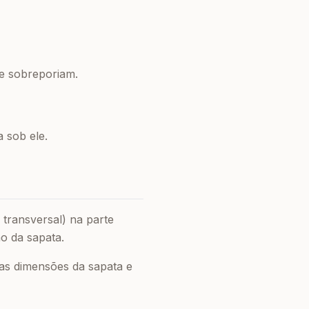
se sobreporiam.
a sob ele.
 transversal) na parte
ão da sapata.
nas dimensões da sapata e