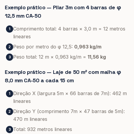
Exemplo prático — Pilar 3m com 4 barras de φ
12,5 mm CA-50
Comprimento total: 4 barras × 3,0 m = 12 metros
1
lineares
Peso por metro do φ 12,5:
0,963 kg/m
2
Peso total: 12 m × 0,963 kg/m =
11,56 kg
3
Exemplo prático — Laje de 50 m² com malha φ
8,0 mm CA-50 a cada 15 cm
Direção X (largura 5m × 66 barras de 7m): 462 m
1
lineares
Direção Y (comprimento 7m × 47 barras de 5m):
2
470 m lineares
Total: 932 metros lineares
3