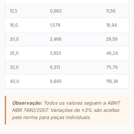
12,5
0,963
11,56
16,0
1,578
18,94
20,0
2,466
29,59
25,0
3,853
46,24
32,0
6,313
75,76
40,0
9,865
118,38
Observação:
Todos os valores seguem a ABNT
NBR 7480/2007. Variações de ±3% são aceitas
pela norma para peças individuais.