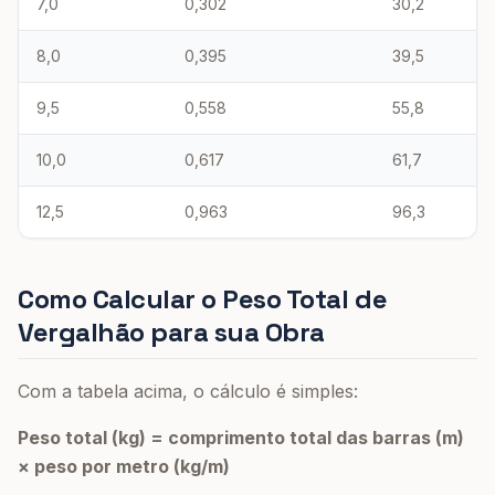
7,0
0,302
30,2
8,0
0,395
39,5
9,5
0,558
55,8
10,0
0,617
61,7
12,5
0,963
96,3
Como Calcular o Peso Total de
Vergalhão para sua Obra
Com a tabela acima, o cálculo é simples:
Peso total (kg) = comprimento total das barras (m)
× peso por metro (kg/m)