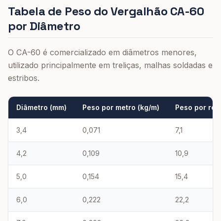
Tabela de Peso do Vergalhão CA-60
por Diâmetro
O CA-60 é comercializado em diâmetros menores,
utilizado principalmente em treliças, malhas soldadas e
estribos.
Diâmetro (mm)
Peso por metro (kg/m)
Peso por rol
3,4
0,071
7,1
4,2
0,109
10,9
5,0
0,154
15,4
6,0
0,222
22,2