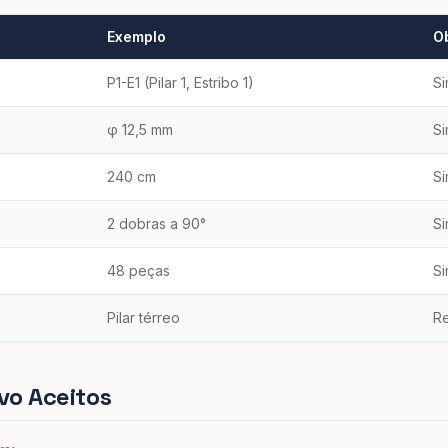
Exemplo
Ob
P1-E1 (Pilar 1, Estribo 1)
S
φ 12,5 mm
S
240 cm
S
2 dobras a 90°
S
48 peças
S
Pilar térreo
R
vo Aceitos