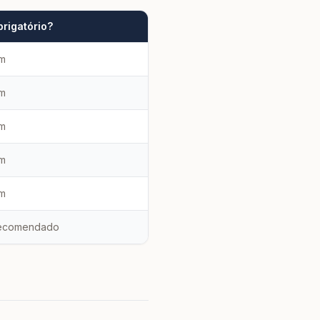
rigatório?
im
im
im
im
im
ecomendado