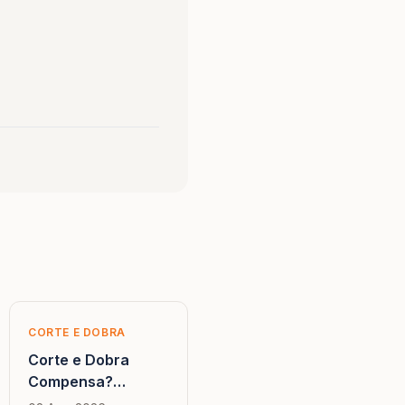
CORTE E DOBRA
Corte e Dobra
Compensa?
Comparativo Direto