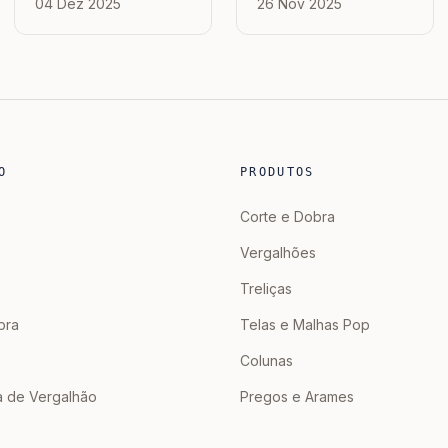
04 Dez 2025
26 Nov 2025
Residenciais?
Vergalhão?
O
PRODUTOS
Corte e Dobra
Vergalhões
Treliças
bra
Telas e Malhas Pop
Colunas
a de Vergalhão
Pregos e Arames