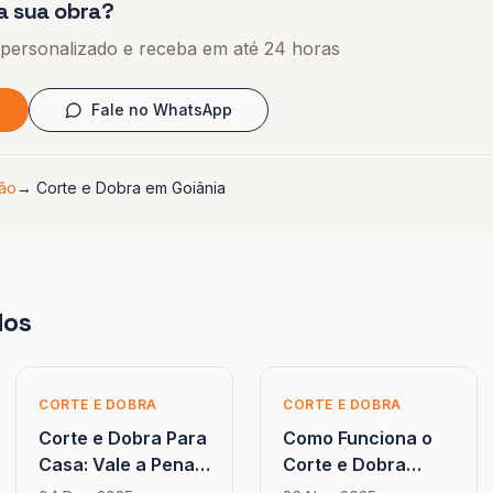
a sua obra?
 personalizado e receba em até 24 horas
Fale no WhatsApp
hão
→
Corte e Dobra em Goiânia
dos
CORTE E DOBRA
CORTE E DOBRA
Corte e Dobra Para
Como Funciona o
Casa: Vale a Pena
Corte e Dobra
em Obras
Industrial de