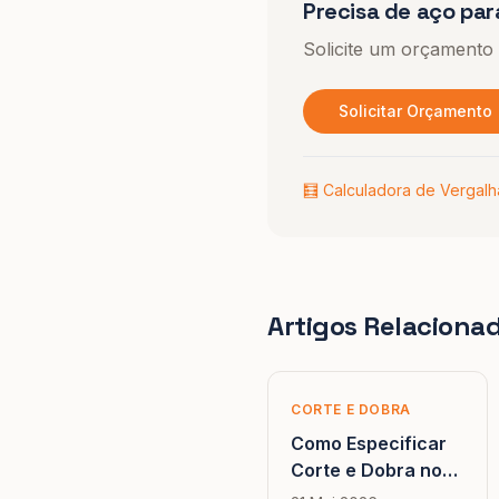
Precisa de aço par
Solicite um orçamento
Solicitar Orçamento
🧮 Calculadora de Vergal
Artigos Relaciona
CORTE E DOBRA
Como Especificar
Corte e Dobra no
Projeto Estrutural e