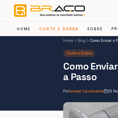
PR
HOME
CORTE E DOBRA
SOBRE
Home
Blog
Como Enviar o P
Corte e Dobra
Como Enviar 
a Passo
Por
Ismael Cavalcante
28 No