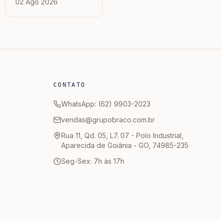
02 Ago 2026
com Comprar
Vergalhão e Dobrar
na Obra
CONTATO
WhatsApp: (62) 9903-2023
vendas@grupobraco.com.br
Rua 11, Qd. 05, L7. 07 - Polo Industrial,
Aparecida de Goiânia - GO, 74985-235
Seg-Sex: 7h às 17h