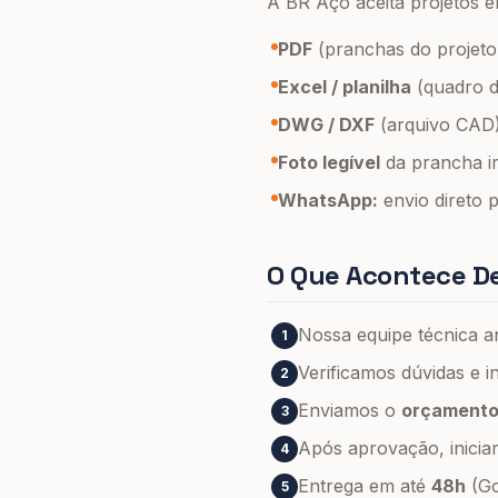
A BR Aço aceita projetos e
PDF
(pranchas do projeto 
Excel / planilha
(quadro d
DWG / DXF
(arquivo CAD
Foto legível
da prancha i
WhatsApp:
envio direto p
O Que Acontece De
Nossa equipe técnica an
1
Verificamos dúvidas e i
2
Enviamos o
orçamento 
3
Após aprovação, inici
4
Entrega em até
48h
(Go
5