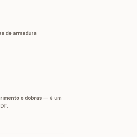
as de armadura
primento e dobras
— é um
 DF.