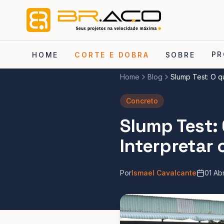
PR
HOME
CORTE E DOBRA
SOBRE
Home
Blog
Slump Test: O 
Concreto
Slump Test:
Interpretar 
Por
Ismael Cavalcante
01 Ab