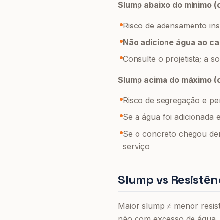
Slump abaixo do mínimo (
Risco de adensamento insu
Não adicione água ao c
Consulte o projetista; a s
Slump acima do máximo (c
Risco de segregação e per
Se a água foi adicionada
Se o concreto chegou dent
serviço
Slump vs Resistên
Maior slump ≠ menor resist
não com excesso de água. 