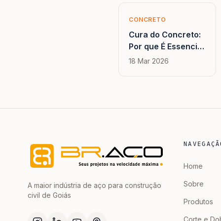
CONCRETO
Cura do Concreto:
Por que É Essencial
e Como Fazer
18 Mar 2026
Certo na Obra
NAVEGAÇÃ
Home
Sobre
A maior indústria de aço para construção
civil de Goiás
Produtos
Corte e Do