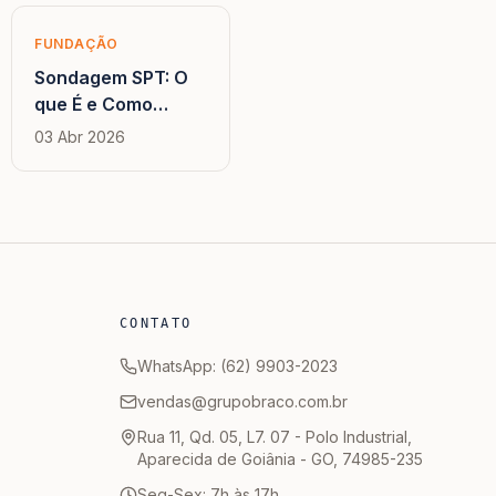
FUNDAÇÃO
Sondagem SPT: O
que É e Como
Interpretar o Laudo
03 Abr 2026
para Projetar
Fundações
CONTATO
WhatsApp: (62) 9903-2023
vendas@grupobraco.com.br
Rua 11, Qd. 05, L7. 07 - Polo Industrial,
Aparecida de Goiânia - GO, 74985-235
Seg-Sex: 7h às 17h