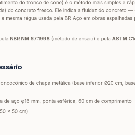
atimento do tronco de cone) é o método mais simples e rápi
ade) do concreto fresco. Ele indica a fluidez do concreto — 
. É a mesma régua usada pela BR Aço em obras espalhadas p
pela
NBR NM 67:1998
(método de ensaio) e pela
ASTM C1
ssário
oncocônico de chapa metálica (base inferior Ø20 cm, base
a de aço φ16 mm, ponta esférica, 60 cm de comprimento
 50 × 50 cm)