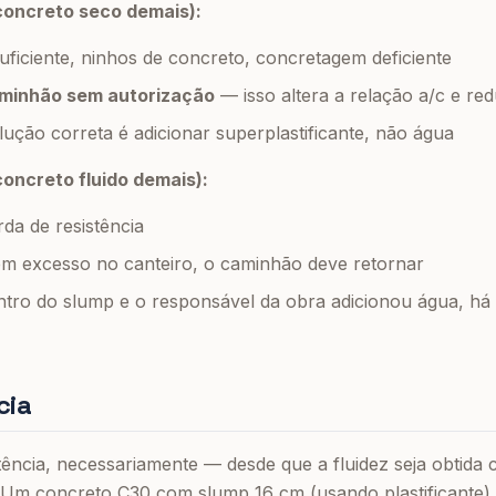
concreto seco demais):
ficiente, ninhos de concreto, concretagem deficiente
aminhão sem autorização
— isso altera a relação a/c e red
olução correta é adicionar superplastificante, não água
oncreto fluido demais):
da de resistência
 em excesso no canteiro, o caminhão deve retornar
ro do slump e o responsável da obra adicionou água, há r
cia
ência, necessariamente — desde que a fluidez seja obtida c
Um concreto C30 com slump 16 cm (usando plastificante)