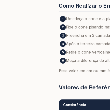
Como Realizar o E
Umedeça o cone e a pl
1
Fixe o cone pisando nas
2
Preencha em 3 camadas
3
Após a terceira camada
4
Retire o cone vertica
5
Meça a diferença de alt
6
Esse valor em cm ou mm 
Valores de Referê
Consistência