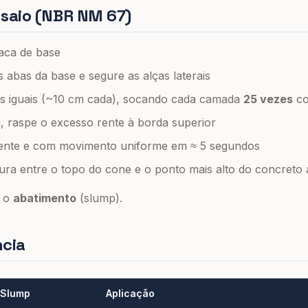
nsaio (NBR NM 67)
aca de base
 abas da base e segure as alças laterais
 iguais (~10 cm cada), socando cada camada
25 vezes
co
, raspe o excesso rente à borda superior
lmente e com movimento uniforme em ≈ 5 segundos
ura entre o topo do cone e o ponto mais alto do concreto 
é o
abatimento
(slump).
ncia
Slump
Aplicação