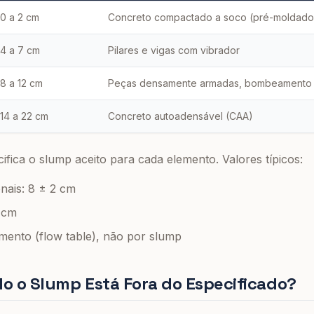
0 a 2 cm
Concreto compactado a soco (pré-moldado
4 a 7 cm
Pilares e vigas com vibrador
8 a 12 cm
Peças densamente armadas, bombeamento
14 a 22 cm
Concreto autoadensável (CAA)
ifica o slump aceito para cada elemento. Valores típicos:
nais: 8 ± 2 cm
 cm
mento (flow table), não por slump
o o Slump Está Fora do Especificado?