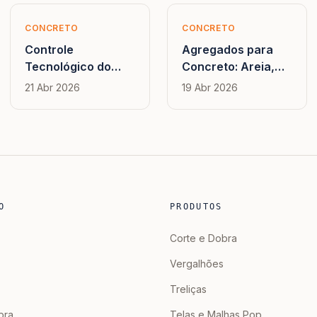
CONCRETO
CONCRETO
Controle
Agregados para
Tecnológico do
Concreto: Areia,
Concreto: Como
Brita e
21 Abr 2026
19 Abr 2026
Fazer e O que Exige
Granulometria — O
a Norma
que Importa na
Obra
O
PRODUTOS
Corte e Dobra
Vergalhões
Treliças
bra
Telas e Malhas Pop