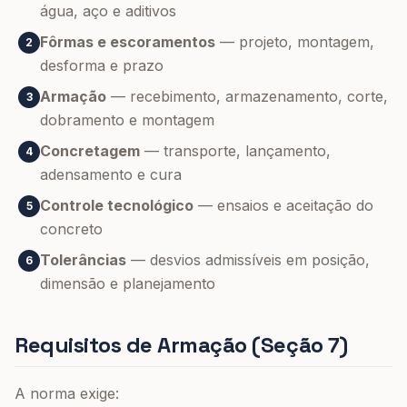
água, aço e aditivos
Fôrmas e escoramentos
— projeto, montagem,
2
desforma e prazo
Armação
— recebimento, armazenamento, corte,
3
dobramento e montagem
Concretagem
— transporte, lançamento,
4
adensamento e cura
Controle tecnológico
— ensaios e aceitação do
5
concreto
Tolerâncias
— desvios admissíveis em posição,
6
dimensão e planejamento
Requisitos de Armação (Seção 7)
A norma exige: