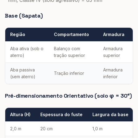
mm; Classe IV (solo agressivo) = 65 mm
Base (Sapata)
Região
Comportamento
Armadura
Aba ativa (sob o
Balanço com
Armadura
aterro)
tração superior
superior
Aba passiva
Armadura
Tração inferior
(sem aterro)
inferior
Pré-dimensionamento Orientativo (solo φ = 30°)
Altura (H)
Espessura do fuste
Largura da base
2,0 m
20 cm
1,0 m