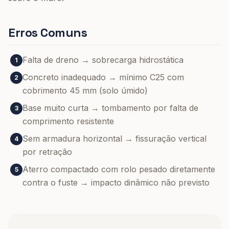
Erros Comuns
Falta de dreno → sobrecarga hidrostática
1
Concreto inadequado → mínimo C25 com
2
cobrimento 45 mm (solo úmido)
Base muito curta → tombamento por falta de
3
comprimento resistente
Sem armadura horizontal → fissuração vertical
4
por retração
Aterro compactado com rolo pesado diretamente
5
contra o fuste → impacto dinâmico não previsto