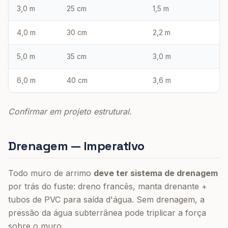
3,0 m
25 cm
1,5 m
4,0 m
30 cm
2,2 m
5,0 m
35 cm
3,0 m
6,0 m
40 cm
3,6 m
Confirmar em projeto estrutural.
Drenagem — Imperativo
Todo muro de arrimo
deve ter sistema de drenagem
por trás do fuste: dreno francês, manta drenante +
tubos de PVC para saída d'água. Sem drenagem, a
pressão da água subterrânea pode triplicar a força
sobre o muro.