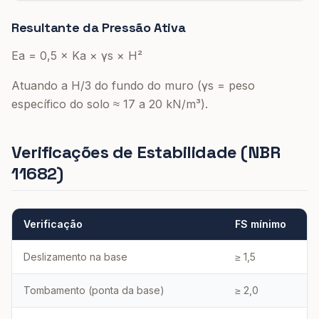
Resultante da Pressão Ativa
Ea = 0,5 × Ka × γs × H²
Atuando a H/3 do fundo do muro (γs = peso
específico do solo ≈ 17 a 20 kN/m³).
Verificações de Estabilidade (NBR
11682)
Verificação
FS mínimo
Deslizamento na base
≥ 1,5
Tombamento (ponta da base)
≥ 2,0