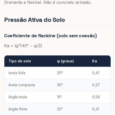
Drenante e flexível. Não é concreto armado.
Pressão Ativa do Solo
Coeficiente de Rankine (solo sem coesão)
Ka = tg²(45° − φ/2)
Tipo de solo
φ (graus)
Ka
Areia fofa
25°
0,41
Areia compacta
35°
0,27
Argila mole
15°
0,59
Argila firme
25°
0,41