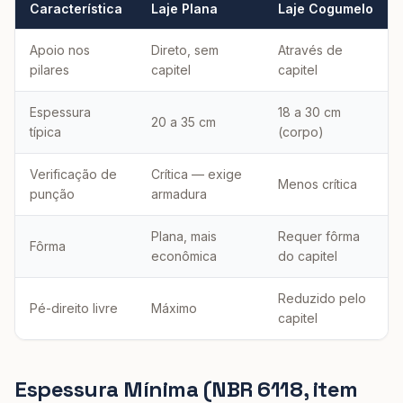
Característica
Laje Plana
Laje Cogumelo
Apoio nos
Direto, sem
Através de
pilares
capitel
capitel
Espessura
18 a 30 cm
20 a 35 cm
típica
(corpo)
Verificação de
Crítica — exige
Menos crítica
punção
armadura
Plana, mais
Requer fôrma
Fôrma
econômica
do capitel
Reduzido pelo
Pé-direito livre
Máximo
capitel
Espessura Mínima (NBR 6118, item