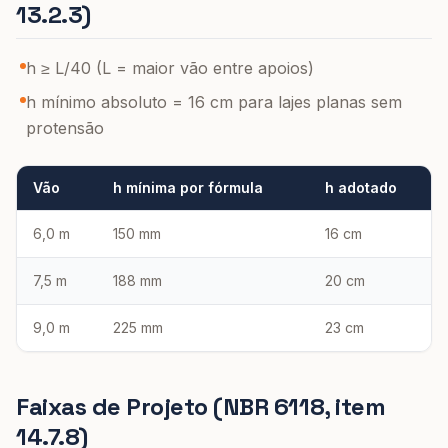
13.2.3)
h ≥ L/40 (L = maior vão entre apoios)
h mínimo absoluto = 16 cm para lajes planas sem
protensão
Vão
h mínima por fórmula
h adotado
6,0 m
150 mm
16 cm
7,5 m
188 mm
20 cm
9,0 m
225 mm
23 cm
Faixas de Projeto (NBR 6118, item
14.7.8)