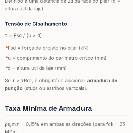
Definido a uma distância de 2d da face do pilar (d =
altura útil da laje).
Tensão de Cisalhamento
τ = Fsd / (u × d)
Fsd = força de projeto no pilar (kN)
u = comprimento do perímetro crítico (mm)
d = altura útil da laje (mm)
Se τ > τRd1, é obrigatório adicionar
armadura de
punção
(studs ou estribos verticais).
Taxa Mínima de Armadura
ρs,min = 0,15% em ambas as direções (para fck = 25
MPa).