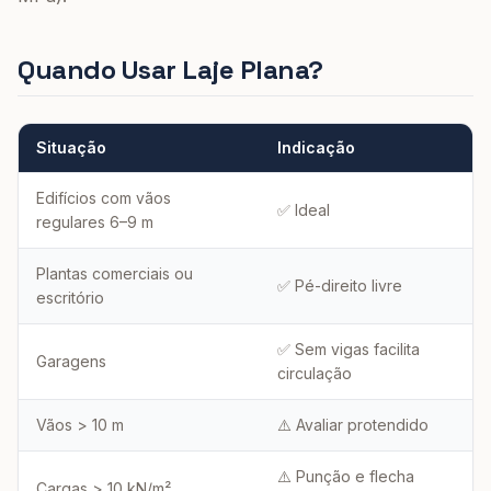
Quando Usar Laje Plana?
Situação
Indicação
Edifícios com vãos
✅ Ideal
regulares 6–9 m
Plantas comerciais ou
✅ Pé-direito livre
escritório
✅ Sem vigas facilita
Garagens
circulação
Vãos > 10 m
⚠️ Avaliar protendido
⚠️ Punção e flecha
Cargas > 10 kN/m²