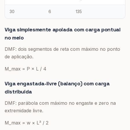
30
6
135
Viga simplesmente apoiada com carga pontual
no meio
DMF: dois segmentos de reta com máximo no ponto
de aplicação.
M_max = P × L / 4
Viga engastada-livre (balanço) com carga
distribuída
DMF: parábola com máximo no engaste e zero na
extremidade livre.
M_max = w × L² / 2