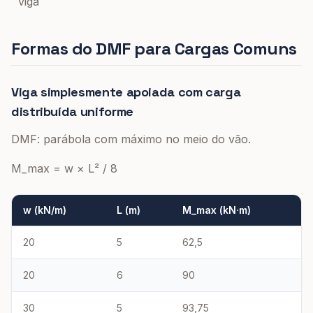
viga
Formas do DMF para Cargas Comuns
Viga simplesmente apoiada com carga
distribuída uniforme
DMF: parábola com máximo no meio do vão.
M_max = w × L² / 8
w (kN/m)
L (m)
M_max (kN·m)
20
5
62,5
20
6
90
30
5
93,75