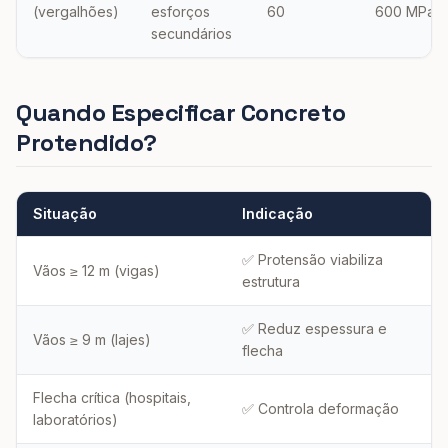
(vergalhões)
esforços
60
600 MPa
secundários
Quando Especificar Concreto
Protendido?
Situação
Indicação
✅ Protensão viabiliza
Vãos ≥ 12 m (vigas)
estrutura
✅ Reduz espessura e
Vãos ≥ 9 m (lajes)
flecha
Flecha crítica (hospitais,
✅ Controla deformação
laboratórios)