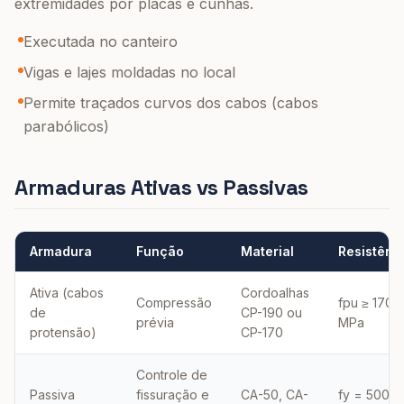
extremidades por placas e cunhas.
Executada no canteiro
Vigas e lajes moldadas no local
Permite traçados curvos dos cabos (cabos
parabólicos)
Armaduras Ativas vs Passivas
Armadura
Função
Material
Resistênc
Ativa (cabos
Cordoalhas
Compressão
fpu ≥ 1700
de
CP-190 ou
prévia
MPa
protensão)
CP-170
Controle de
Passiva
fissuração e
CA-50, CA-
fy = 500 o