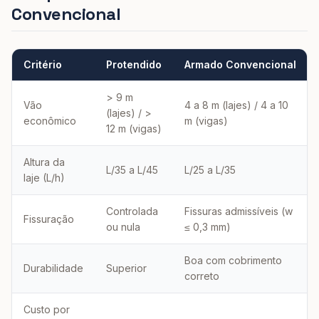
Convencional
Critério
Protendido
Armado Convencional
> 9 m
Vão
4 a 8 m (lajes) / 4 a 10
(lajes) / >
econômico
m (vigas)
12 m (vigas)
Altura da
L/35 a L/45
L/25 a L/35
laje (L/h)
Controlada
Fissuras admissíveis (w
Fissuração
ou nula
≤ 0,3 mm)
Boa com cobrimento
Durabilidade
Superior
correto
Custo por