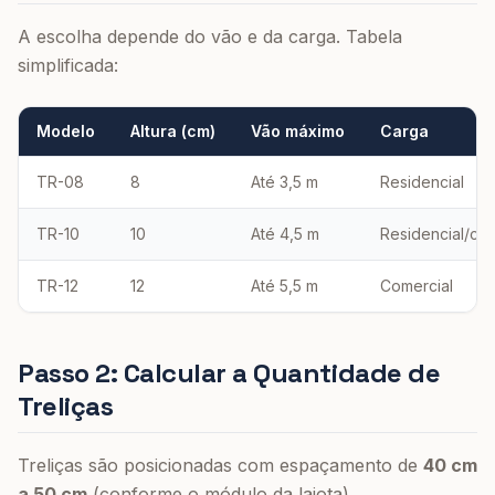
A escolha depende do vão e da carga. Tabela
simplificada:
Modelo
Altura (cm)
Vão máximo
Carga
TR-08
8
Até 3,5 m
Residencial
TR-10
10
Até 4,5 m
Residencial/com
TR-12
12
Até 5,5 m
Comercial
Passo 2: Calcular a Quantidade de
Treliças
Treliças são posicionadas com espaçamento de
40 cm
a 50 cm
(conforme o módulo da lajota).