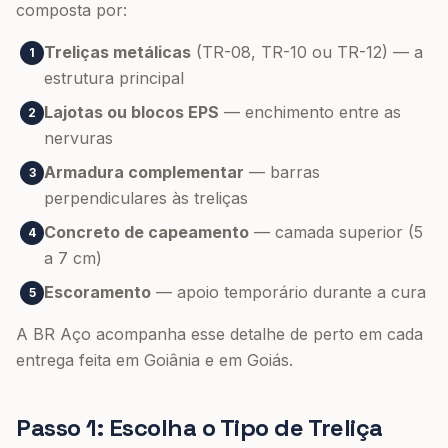
composta por:
Treliças metálicas
(TR-08, TR-10 ou TR-12) — a
1
estrutura principal
Lajotas ou blocos EPS
— enchimento entre as
2
nervuras
Armadura complementar
— barras
3
perpendiculares às treliças
Concreto de capeamento
— camada superior (5
4
a 7 cm)
Escoramento
— apoio temporário durante a cura
5
A BR Aço acompanha esse detalhe de perto em cada
entrega feita em Goiânia e em Goiás.
Passo 1: Escolha o Tipo de Treliça