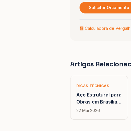
Solicitar Orçamento
🧮 Calculadora de Vergal
Artigos Relaciona
DICAS TÉCNICAS
Aço Estrutural para
Obras em Brasília e
Goiânia: Logística,
22 Mai 2026
Custo e Diferenças