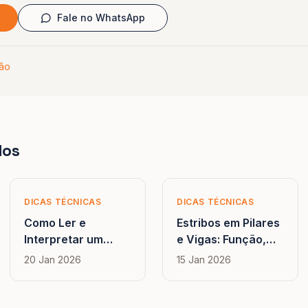
Fale no WhatsApp
hão
dos
DICAS TÉCNICAS
DICAS TÉCNICAS
Como Ler e
Estribos em Pilares
Interpretar um
e Vigas: Função,
Projeto Estrutural:
Espaçamento e
20 Jan 2026
15 Jan 2026
Guia para
Cálculo
Iniciantes