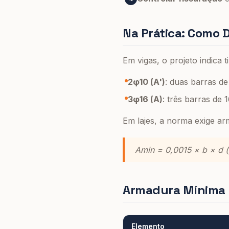
Na Prática: Como D
Em vigas, o projeto indica t
2φ10 (A')
: duas barras d
3φ16 (A)
: três barras de
Em lajes, a norma exige ar
Amin = 0,0015 × b × d 
Armadura Mínima 
Elemento