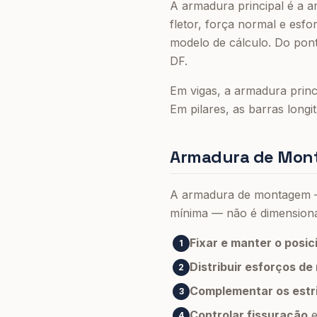
A armadura principal é a a
fletor, força normal e esfo
modelo de cálculo. Do pont
DF.
Em vigas, a armadura princi
Em pilares, as barras long
Armadura de Mont
A armadura de montagem —
mínima — não é dimensionad
Fixar e manter o posi
1
Distribuir esforços de
2
Complementar os estr
3
Controlar fissuração
e
4