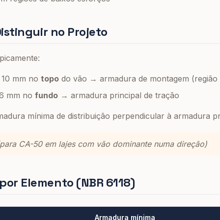
istinguir no Projeto
ipicamente:
e 10 mm no
topo
do vão → armadura de montagem (região 
 16 mm no
fundo
→ armadura principal de tração
madura mínima de distribuição perpendicular à armadura pri
(para CA-50 em lajes com vão dominante numa direção)
por Elemento (NBR 6118)
Armadura mínima