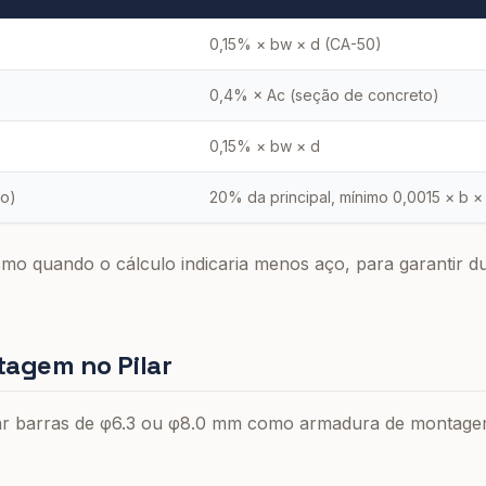
0,15% × bw × d (CA-50)
0,4% × Ac (seção de concreto)
0,15% × bw × d
ão)
20% da principal, mínimo 0,0015 × b ×
o quando o cálculo indicaria menos aço, para garantir duc
agem no Pilar
ar barras de φ6.3 ou φ8.0 mm como armadura de montagem 