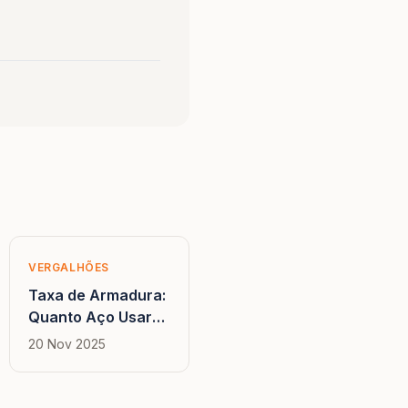
VERGALHÕES
Taxa de Armadura:
Quanto Aço Usar
em Laje, Viga e
20 Nov 2025
Pilar?