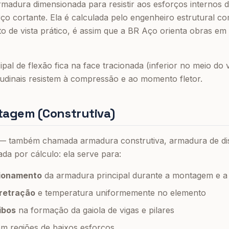
rmadura dimensionada para resistir aos esforços internos 
rço cortante. Ela é calculada pelo engenheiro estrutural c
o de vista prático, é assim que a BR Aço orienta obras em
pal de flexão fica na face tracionada (inferior no meio do 
itudinais resistem à compressão e ao momento fletor.
agem (Construtiva)
 também chamada armadura construtiva, armadura de dis
a por cálculo: ela serve para:
cionamento
da armadura principal durante a montagem e 
 retração
e temperatura uniformemente no elemento
ibos
na formação da gaiola de vigas e pilares
m regiões de baixos esforços